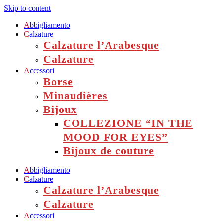
Skip to content
A
bbigliamento
C
alzature
Calzature l’Arabesque
Calzature
A
ccessori
Borse
Minaudières
Bijoux
COLLEZIONE “IN THE
MOOD FOR EYES”
Bijoux de couture
A
bbigliamento
C
alzature
Calzature l’Arabesque
Calzature
A
ccessori