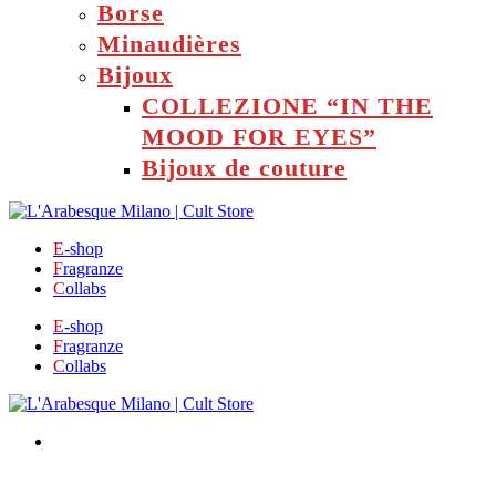
Borse
Minaudières
Bijoux
COLLEZIONE “IN THE
MOOD FOR EYES”
Bijoux de couture
E
-shop
F
ragranze
C
ollabs
E
-shop
F
ragranze
C
ollabs