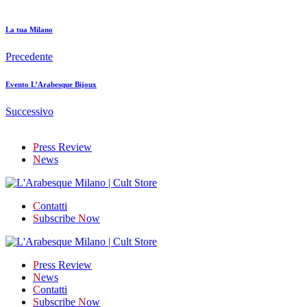
La tua Milano
Precedente
Evento L’Arabesque Bijoux
Successivo
P
ress Review
N
ews
C
ontatti
S
ubscribe
N
ow
P
ress Review
N
ews
C
ontatti
S
ubscribe
N
ow