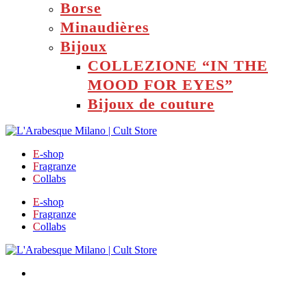
Borse
Minaudières
Bijoux
COLLEZIONE “IN THE
MOOD FOR EYES”
Bijoux de couture
E
-shop
F
ragranze
C
ollabs
E
-shop
F
ragranze
C
ollabs