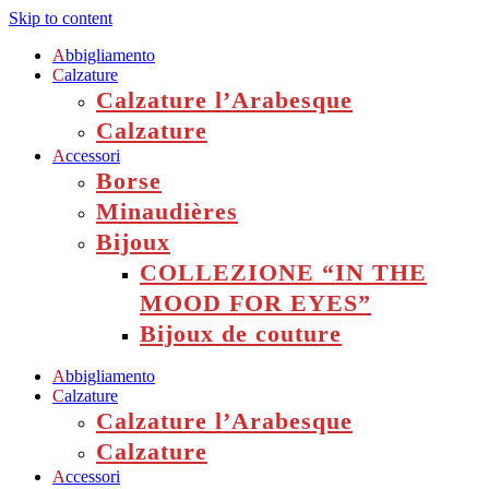
Skip to content
A
bbigliamento
C
alzature
Calzature l’Arabesque
Calzature
A
ccessori
Borse
Minaudières
Bijoux
COLLEZIONE “IN THE
MOOD FOR EYES”
Bijoux de couture
A
bbigliamento
C
alzature
Calzature l’Arabesque
Calzature
A
ccessori