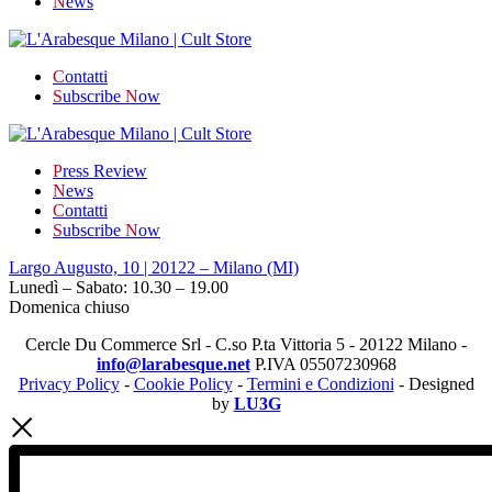
N
ews
C
ontatti
S
ubscribe
N
ow
P
ress Review
N
ews
C
ontatti
S
ubscribe
N
ow
Largo Augusto, 10 | 20122 – Milano (MI)
Lunedì – Sabato: 10.30 – 19.00
Domenica chiuso
Cercle Du Commerce Srl - C.so P.ta Vittoria 5 - 20122 Milano -
info@larabesque.net
P.IVA 05507230968
Privacy Policy
-
Cookie Policy
-
Termini e Condizioni
- Designed
by
LU3G