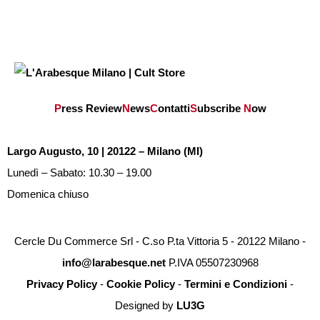
P
ress Review
N
ews
C
ontatti
S
ubscribe
N
ow
Largo Augusto, 10 | 20122 – Milano (MI)
Lunedì – Sabato: 10.30 – 19.00
Domenica chiuso
Cercle Du Commerce Srl - C.so P.ta Vittoria 5 - 20122 Milano -
info@larabesque.net
P.IVA 05507230968
Privacy Policy
-
Cookie Policy
-
Termini e Condizioni
-
Designed by
LU3G