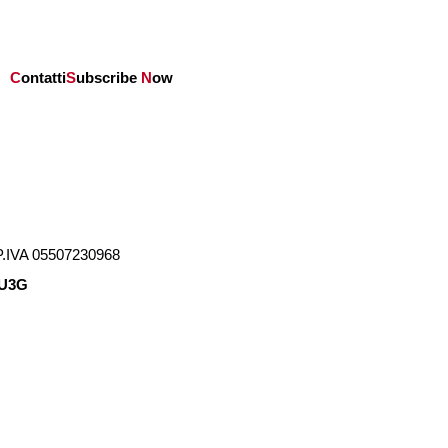
C
ontatti
S
ubscribe
N
ow
.IVA 05507230968
U3G