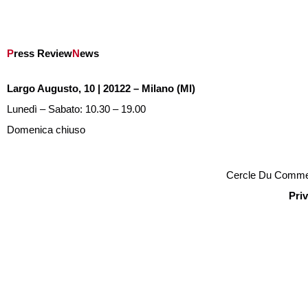
P
ress Review
N
ews
Largo Augusto, 10 | 20122 – Milano (MI)
Lunedì – Sabato: 10.30 – 19.00
Domenica chiuso
Cercle Du Commerc
Pri