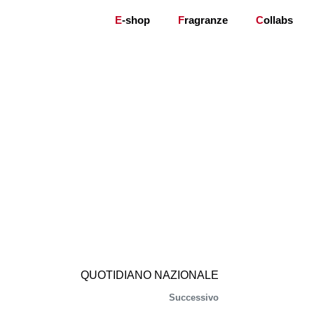
E
-shop
F
ragranze
C
ollabs
QUOTIDIANO NAZIONALE
Successivo