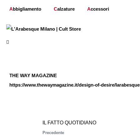
A
bbigliamento
C
alzature
A
ccessori
THE WAY MAGAZINE
https://www.thewaymagazine.it/design-of-desire/larabesqu
IL FATTO QUOTIDIANO
Precedente