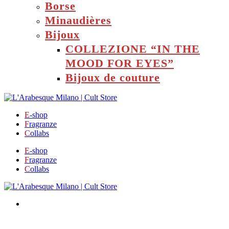
Borse
Minaudières
Bijoux
COLLEZIONE “IN THE
MOOD FOR EYES”
Bijoux de couture
E
-shop
F
ragranze
C
ollabs
E
-shop
F
ragranze
C
ollabs