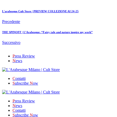
L'arabesque Cult Store | PREVIEW COLLEZIONE AI 24-25
Precedente
THE SPINOFF | L’Arabesque: “Fairy tale and nature inspire my work”
Successivo
P
ress Review
N
ews
C
ontatti
S
ubscribe
N
ow
P
ress Review
N
ews
C
ontatti
S
ubscribe
N
ow