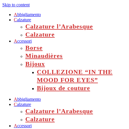
Skip to content
A
bbigliamento
C
alzature
Calzature l’Arabesque
Calzature
A
ccessori
Borse
Minaudières
Bijoux
COLLEZIONE “IN THE
MOOD FOR EYES”
Bijoux de couture
A
bbigliamento
C
alzature
Calzature l’Arabesque
Calzature
A
ccessori