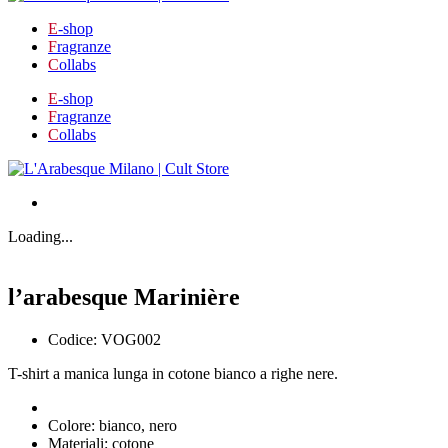
E
-shop
F
ragranze
C
ollabs
E
-shop
F
ragranze
C
ollabs
Loading...
l’arabesque Marinière
Codice: VOG002
T-shirt a manica lunga in cotone bianco a righe nere.
Colore: bianco, nero
Materiali: cotone