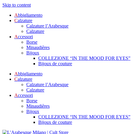
Skip to content
A
bbigliamento
C
alzature
Calzature l’Arabesque
Calzature
A
ccessori
Borse
Minaudières
Bijoux
COLLEZIONE “IN THE MOOD FOR EYES”
Bijoux de couture
A
bbigliamento
C
alzature
Calzature l’Arabesque
Calzature
A
ccessori
Borse
Minaudières
Bijoux
COLLEZIONE “IN THE MOOD FOR EYES”
Bijoux de couture