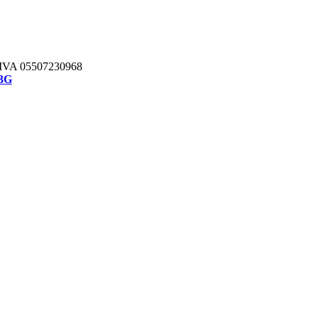
IVA 05507230968
3G