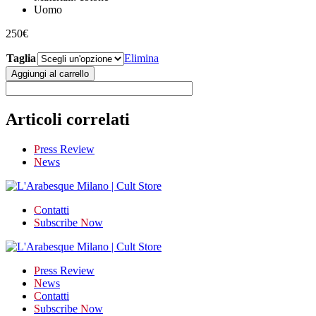
Uomo
250
€
Taglia
Elimina
l’arabesque
Aggiungi al carrello
Marinière
quantità
Articoli correlati
P
ress Review
N
ews
C
ontatti
S
ubscribe
N
ow
P
ress Review
N
ews
C
ontatti
S
ubscribe
N
ow