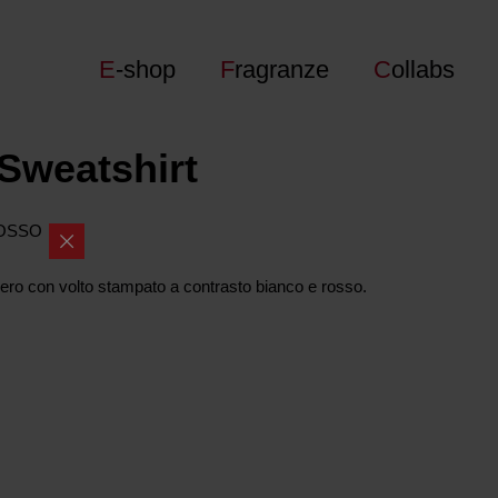
E
-shop
F
ragranze
C
ollabs
Sweatshirt
ROSSO
ero con volto stampato a contrasto bianco e rosso.