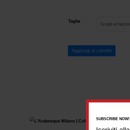
Taglia
Aggiungi al carrello
SUBSCRIBE NOW!
C
o
Iscriviti a