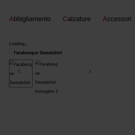
A
bbigliamento
C
alzature
A
ccessori
Loading...