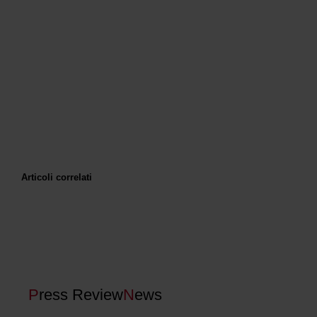
Articoli correlati
P
ress Review
N
ews