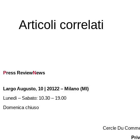
Articoli correlati
P
ress Review
N
ews
Largo Augusto, 10 | 20122 – Milano (MI)
Lunedì – Sabato: 10.30 – 19.00
Domenica chiuso
Cercle Du Commerc
Pri