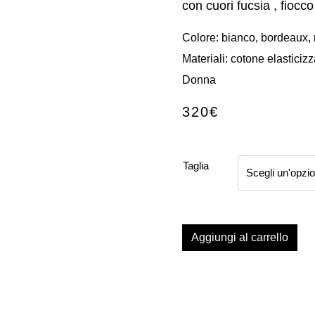
con cuori fucsia , fiocc
Colore: bianco, bordeaux, 
Materiali: cotone elasticizz
Donna
320
€
Taglia
Aggiungi al carrello