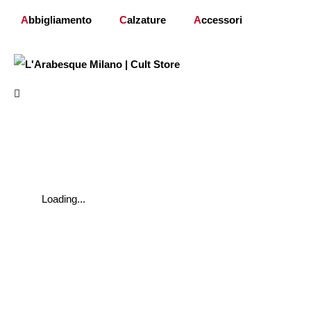
A
bbigliamento
C
alzature
A
ccessori
Loading...