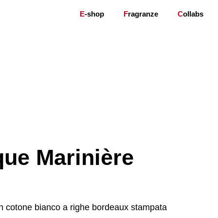
E
-shop
F
ragranze
C
ollabs
que Marinière
in cotone bianco a righe bordeaux stampata