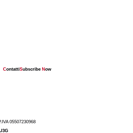
C
ontatti
S
ubscribe
N
ow
.IVA 05507230968
U3G