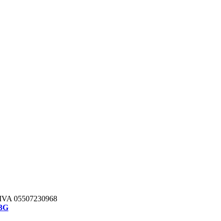
IVA 05507230968
3G