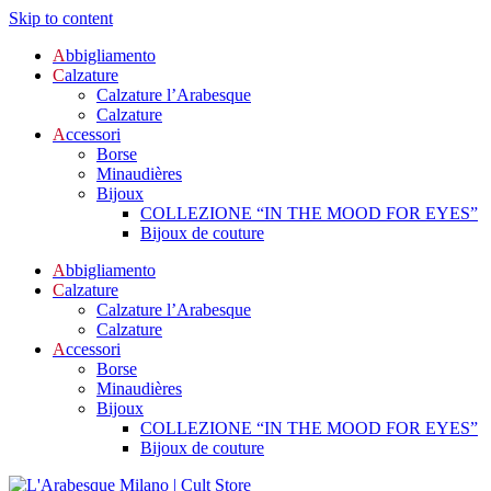
Skip to content
A
bbigliamento
C
alzature
Calzature l’Arabesque
Calzature
A
ccessori
Borse
Minaudières
Bijoux
COLLEZIONE “IN THE MOOD FOR EYES”
Bijoux de couture
A
bbigliamento
C
alzature
Calzature l’Arabesque
Calzature
A
ccessori
Borse
Minaudières
Bijoux
COLLEZIONE “IN THE MOOD FOR EYES”
Bijoux de couture