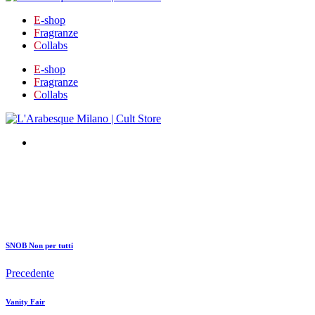
E
-shop
F
ragranze
C
ollabs
E
-shop
F
ragranze
C
ollabs
SNOB Non per tutti
Precedente
Vanity Fair