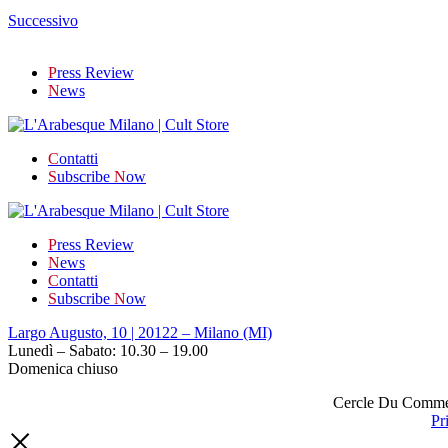
Successivo
P
ress Review
N
ews
C
ontatti
S
ubscribe
N
ow
P
ress Review
N
ews
C
ontatti
S
ubscribe
N
ow
Largo Augusto, 10 | 20122 – Milano (MI)
Lunedì – Sabato: 10.30 – 19.00
Domenica chiuso
Cercle Du Commerc
Pr