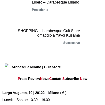
Libero – L’arabesque Milano
Precedente
SHOPPING – L’arabesque Cult Store
omaggio a Yayoi Kusama
Successivo
P
ress Review
N
ews
C
ontatti
S
ubscribe
N
ow
Largo Augusto, 10 | 20122 – Milano (MI)
Lunedì – Sabato: 10.30 – 19.00