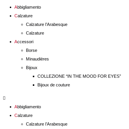
A
bbigliamento
C
alzature
Calzature l’Arabesque
Calzature
A
ccessori
Borse
Minaudières
Bijoux
COLLEZIONE “IN THE MOOD FOR EYES”
Bijoux de couture
A
bbigliamento
C
alzature
Calzature l’Arabesque