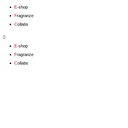
E
-shop
F
ragranze
C
ollabs
E
-shop
F
ragranze
C
ollabs