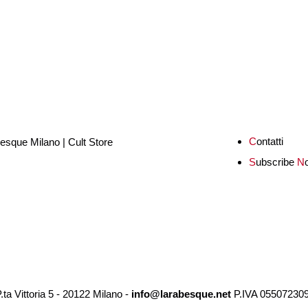
C
ontatti
S
ubscribe
N
a Vittoria 5 - 20122 Milano -
info@larabesque.net
P.IVA 05507230