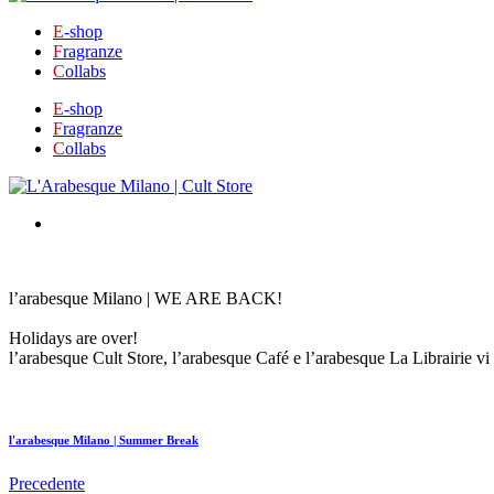
E
-shop
F
ragranze
C
ollabs
E
-shop
F
ragranze
C
ollabs
l’arabesque Milano | WE ARE BACK!
Holidays are over!
l’arabesque Cult Store, l’arabesque Café e l’arabesque La Librairie vi
l'arabesque Milano | Summer Break
Precedente