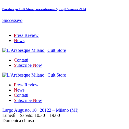
l’arabesque Cult Store | presentazione Spring/ Summer 2024
Successivo
P
ress Review
N
ews
C
ontatti
S
ubscribe
N
ow
P
ress Review
N
ews
C
ontatti
S
ubscribe
N
ow
Largo Augusto, 10 | 20122 – Milano (MI)
Lunedì – Sabato: 10.30 – 19.00
Domenica chiuso