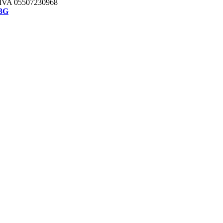
IVA 05507230968
3G