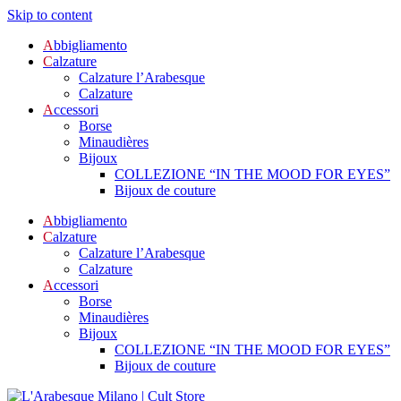
Skip to content
A
bbigliamento
C
alzature
Calzature l’Arabesque
Calzature
A
ccessori
Borse
Minaudières
Bijoux
COLLEZIONE “IN THE MOOD FOR EYES”
Bijoux de couture
A
bbigliamento
C
alzature
Calzature l’Arabesque
Calzature
A
ccessori
Borse
Minaudières
Bijoux
COLLEZIONE “IN THE MOOD FOR EYES”
Bijoux de couture