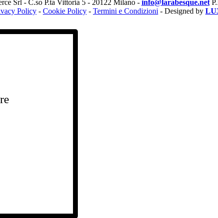
e Srl - C.so P.ta Vittoria 5 - 20122 Milano -
info@larabesque.net
P.
ivacy Policy
-
Cookie Policy
-
Termini e Condizioni
- Designed by
LU
ere