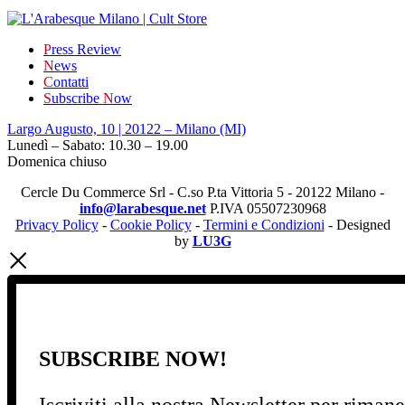
P
ress Review
N
ews
C
ontatti
S
ubscribe
N
ow
Largo Augusto, 10 | 20122 – Milano (MI)
Lunedì – Sabato: 10.30 – 19.00
Domenica chiuso
Cercle Du Commerce Srl - C.so P.ta Vittoria 5 - 20122 Milano -
info@larabesque.net
P.IVA 05507230968
Privacy Policy
-
Cookie Policy
-
Termini e Condizioni
- Designed
by
LU3G
SUBSCRIBE NOW!
Iscriviti alla nostra Newsletter per riman