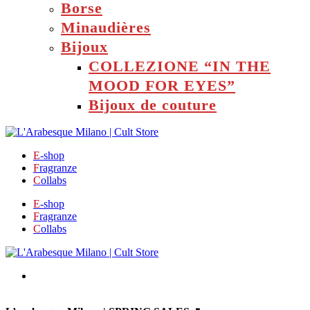
Borse
Minaudières
Bijoux
COLLEZIONE “IN THE
MOOD FOR EYES”
Bijoux de couture
E
-shop
F
ragranze
C
ollabs
E
-shop
F
ragranze
C
ollabs