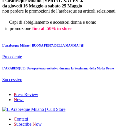
L’arabesque Milano | SPRING SALES 🌷
da giovedì 16 Maggio a sabato 25 Maggio
non perdere le promozioni de l’arabesque su articoli selezionati.
Capi di abbigliamento e accessori donna e uomo
in promozione
fino al -50% in store
.
L'arabesque Milano | BUONA FESTA DELLA MAMMA! 🌺
Precedente
L’ARABESQUE: Un'esperienza esclusiva durante la Settimana della Moda Uomo
Successivo
P
ress Review
N
ews
C
ontatti
S
ubscribe
N
ow