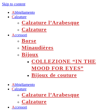
Skip to content
A
bbigliamento
C
alzature
Calzature l’Arabesque
Calzature
A
ccessori
Borse
Minaudières
Bijoux
COLLEZIONE “IN THE
MOOD FOR EYES”
Bijoux de couture
A
bbigliamento
C
alzature
Calzature l’Arabesque
Calzature
A
ccessori