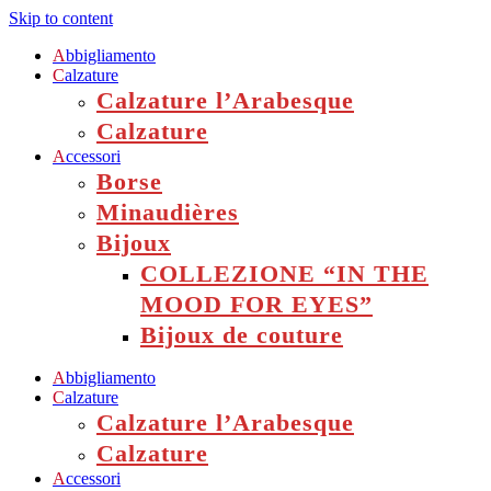
Skip to content
A
bbigliamento
C
alzature
Calzature l’Arabesque
Calzature
A
ccessori
Borse
Minaudières
Bijoux
COLLEZIONE “IN THE
MOOD FOR EYES”
Bijoux de couture
A
bbigliamento
C
alzature
Calzature l’Arabesque
Calzature
A
ccessori