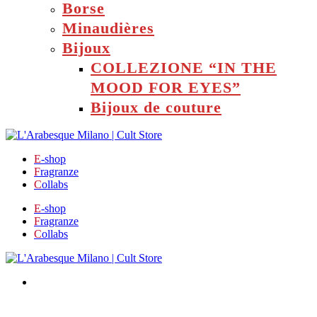
Borse
Minaudières
Bijoux
COLLEZIONE “IN THE
MOOD FOR EYES”
Bijoux de couture
E
-shop
F
ragranze
C
ollabs
E
-shop
F
ragranze
C
ollabs