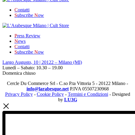
C
ontatti
S
ubscribe
N
ow
P
ress Review
N
ews
C
ontatti
S
ubscribe
N
ow
Largo Augusto, 10 | 20122 – Milano (MI)
Lunedì – Sabato: 10.30 – 19.00
Domenica chiuso
Cercle Du Commerce Srl - C.so P.ta Vittoria 5 - 20122 Milano -
info@larabesque.net
P.IVA 05507230968
Privacy Policy
-
Cookie Policy
-
Termini e Condizioni
- Designed
by
LU3G