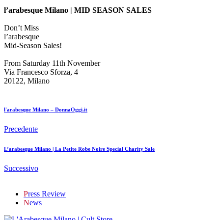
l’arabesque Milano | MID SEASON SALES
Don’t Miss
l’arabesque
Mid-Season Sales!
From Saturday 11th November
Via Francesco Sforza, 4
20122, Milano
l'arabesque Milano – DonnaOggi.it
Precedente
L’arabesque Milano | La Petite Robe Noire Special Charity Sale
Successivo
P
ress Review
N
ews