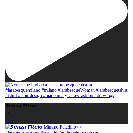
𝙎𝙚𝙣𝙯𝙖 𝙏𝙞𝙩𝙤𝙡𝙤
...
Open