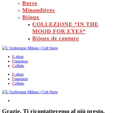
Borse
Minaudières
Bijoux
COLLEZIONE “IN THE
MOOD FOR EYES”
Bijoux de couture
E
-shop
F
ragranze
C
ollabs
E
-shop
F
ragranze
C
ollabs
Grazie. Ti ricontatteremo al più presto.