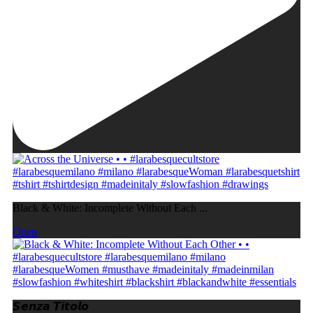
Black & White: Incomplete Without Each ...
Open
𝙎𝙚𝙣𝙯𝙖 𝙏𝙞𝙩𝙤𝙡𝙤