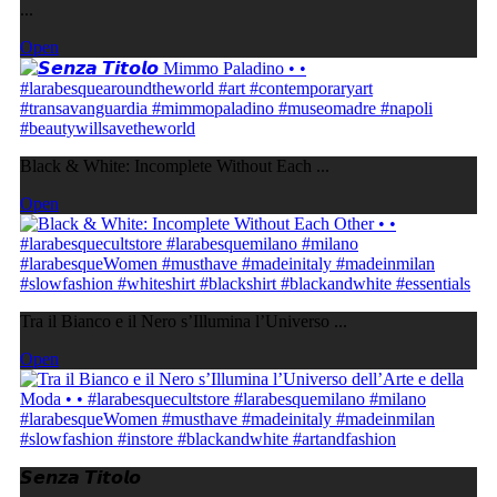
...
Open
Black & White: Incomplete Without Each ...
Open
Tra il Bianco e il Nero s’Illumina l’Universo ...
Open
𝙎𝙚𝙣𝙯𝙖 𝙏𝙞𝙩𝙤𝙡𝙤