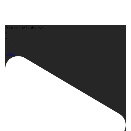
Across the Universe
•
•
...
Open