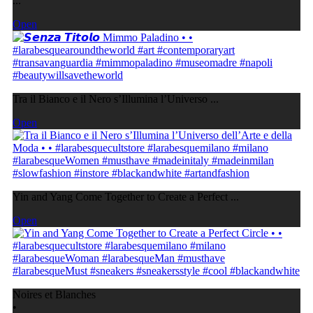
...
Open
Tra il Bianco e il Nero s’Illumina l’Universo ...
Open
Yin and Yang Come Together to Create a Perfect ...
Open
Noires et Blanches
•