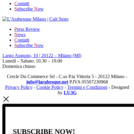
C
ontatti
S
ubscribe
N
ow
P
ress Review
N
ews
C
ontatti
S
ubscribe
N
ow
Largo Augusto, 10 | 20122 – Milano (MI)
Lunedì – Sabato: 10.30 – 19.00
Domenica chiuso
Cercle Du Commerce Srl - C.so P.ta Vittoria 5 - 20122 Milano -
info@larabesque.net
P.IVA 05507230968
Privacy Policy
-
Cookie Policy
-
Termini e Condizioni
- Designed
by
LU3G
SUBSCRIBE NOW!