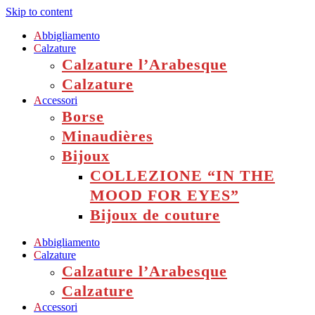
Skip to content
A
bbigliamento
C
alzature
Calzature l’Arabesque
Calzature
A
ccessori
Borse
Minaudières
Bijoux
COLLEZIONE “IN THE
MOOD FOR EYES”
Bijoux de couture
A
bbigliamento
C
alzature
Calzature l’Arabesque
Calzature
A
ccessori