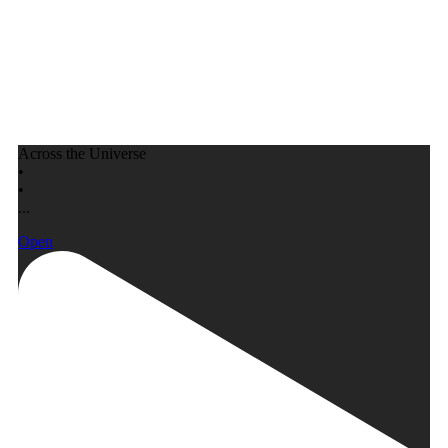
Across the Universe
•
•
...
Open