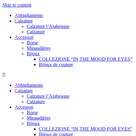
Skip to content
A
bbigliamento
C
alzature
Calzature l’Arabesque
Calzature
A
ccessori
Borse
Minaudières
Bijoux
COLLEZIONE “IN THE MOOD FOR EYES”
Bijoux de couture
A
bbigliamento
C
alzature
Calzature l’Arabesque
Calzature
A
ccessori
Borse
Minaudières
Bijoux
COLLEZIONE “IN THE MOOD FOR EYES”
Bijoux de couture