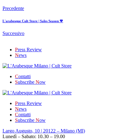
Precedente
L'arabesque Cult Store | Sales Season 💚
Successivo
P
ress Review
N
ews
C
ontatti
S
ubscribe
N
ow
P
ress Review
N
ews
C
ontatti
S
ubscribe
N
ow
Largo Augusto, 10 | 20122 – Milano (MI)
Lunedì – Sabato: 10.30 – 19.00