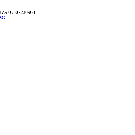
IVA 05507230968
3G